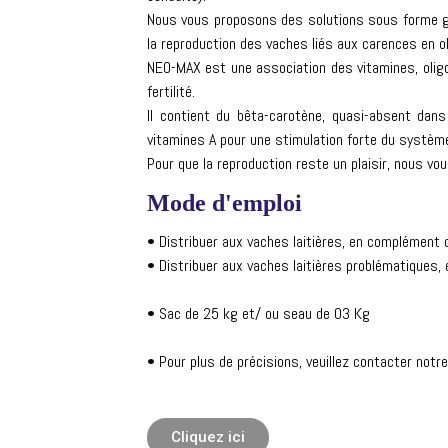
Nous vous proposons des solutions sous forme gr
la reproduction des vaches liés aux carences en o
NEO-MAX est une association des vitamines, oligo
fertilité.
Il contient du bêta-carotène, quasi-absent dan
vitamines A pour une stimulation forte du systèm
Pour que la reproduction reste un plaisir, nous v
Mode d'emploi
• Distribuer aux vaches laitières, en complément de
• Distribuer aux vaches laitières problématiques, 
• Sac de 25 kg et/ ou seau de 03 Kg
• Pour plus de précisions, veuillez contacter notr
Cliquez ici