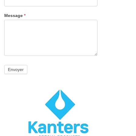
Message
*
Envoyer