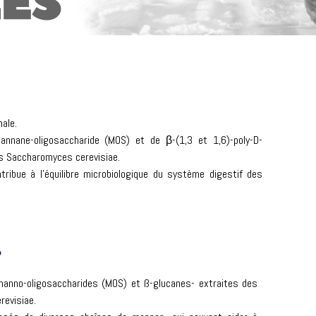
ale.
nnane-oligosaccharide (MOS) et de β-(1,3 et 1,6)-poly-D-
res Saccharomyces cerevisiae.
ribue à l’équilibre microbiologique du système digestif des
?
anno-oligosaccharides (MOS) et ß-glucanes- extraites des
revisiae.