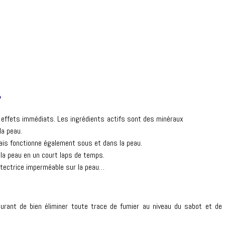
?
x effets immédiats. Les ingrédients actifs sont des minéraux
la peau.
mais fonctionne également sous et dans la peau.
la peau en un court laps de temps.
rotectrice imperméable sur la peau…
rant de bien éliminer toute trace de fumier au niveau du sabot et de