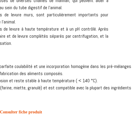
osés de diverses chaînes de mannan, qui peuvent aider à
au sein du tube digestif de l’animal.
s de levure murs, sont particulièrement importants pour
l’animal.
s de levure à haute température et à un pH contrôlé. Après
laire et de levure complétés séparés par centrifugation, et la
sation.
parfaite coulabilité et une incorporation homogène dans les pré-mélanges
la fabrication des aliments composés.
usion et reste stable à haute température ( < 140 °C).
farine, miette, granulé) et est compatible avec la plupart des ingrédients
Consulter fiche produit